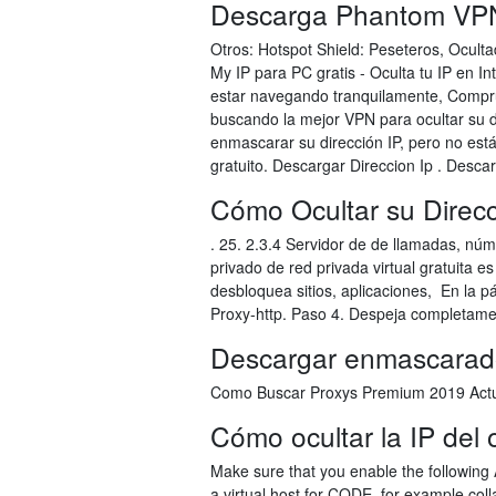
Descarga Phantom VPN:
Otros: Hotspot Shield: Peseteros, Ocult
My IP para PC gratis - Oculta tu IP en In
estar navegando tranquilamente, Compru
buscando la mejor VPN para ocultar su 
enmascarar su dirección IP, pero no est
gratuito. Descargar Direccion Ip . Desca
Cómo Ocultar su Direcc
. 25. 2.3.4 Servidor de de llamadas, núm
privado de red privada virtual gratuita 
desbloquea sitios, aplicaciones, En la p
Proxy-http. Paso 4. Despeja completame
Descargar enmascarador
Como Buscar Proxys Premium 2019 Actua
Cómo ocultar la IP del
Make sure that you enable the following
a virtual host for CODE, for example co