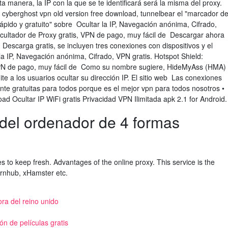
a manera, la IP con la que se te identificará será la misma del proxy.
 cyberghost vpn old version free download, tunnelbear el "marcador d
ápido y gratuito" sobre Ocultar la IP, Navegación anónima, Cifrado,
Ocultador de Proxy gratis, VPN de pago, muy fácil de Descargar ahora
escarga gratis, se incluyen tres conexiones con dispositivos y el
la IP, Navegación anónima, Cifrado, VPN gratis. Hotspot Shield:
 VPN de pago, muy fácil de Como su nombre sugiere, HideMyAss (HMA)
ite a los usuarios ocultar su dirección IP. El sitio web Las conexiones
nte gratuitas para todos porque es el mejor vpn para todos nosotros •
d Ocultar IP WiFi gratis Privacidad VPN Ilimitada apk 2.1 for Android.
 del ordenador de 4 formas
s to keep fresh. Advantages of the online proxy. This service is the
rnhub, xHamster etc.
ora del reino unido
ón de películas gratis