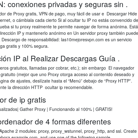
 conexiones privadas y seguras sin .
ador de Proxy gratis, VPN de pago, muy fácil de usar e Descargar Hide
ternet, o cámbiala cada cierto Si al ocultar tu IP no estás convencido d
eba si tu proxy realmente te permite navegar de forma anónima. Está
dirección IP y mantenerlo anónimo en Un servidor proxy también pued
á Descargo de responsabilidad: las10mejoresvpn.com es un servicio
rga gratis y 100% segura.
ión IP al Realizar Descargas Guía .
eros gratuitos, llamadas por cobrar, etc.); sin embargo El navegador
es gratuito (mejor que uno Proxy otorga acceso al contenido deseado y
ágina de ajustes, deslízate hasta el “Menú” debajo de “Proxy HTTP”.
nte la dirección HTTP ocultar ip recomendable.
 de ip gratis
lizados| Gather Proxy | Funcionando al 100% | GRATIS!
 ordenador de 4 formas diferentes
 Apache 2 modules: proxy, proxy_wstunnel, proxy_http, and ssl. Create
llabora.example.com, and use one of the following sample