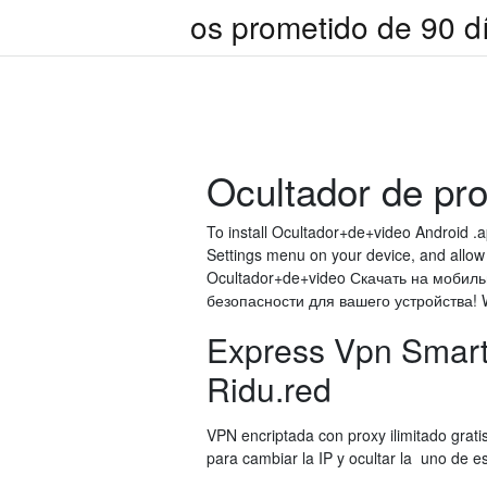
os prometido de 90 dí
Ocultador de pro
To install Ocultador+de+video Android .
Settings menu on your device, and allow 
Ocultador+de+video Скачать на мобил
безопасности для вашего устройства! W
Express Vpn Smart 
Ridu.red
VPN encriptada con proxy ilimitado grati
para cambiar la IP y ocultar la uno de es