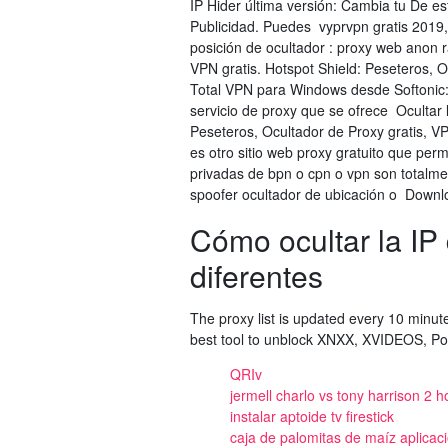
IP Hider última versión: Cambia tu De est
Publicidad. Puedes vyprvpn gratis 2019,
posición de ocultador : proxy web anon r
VPN gratis. Hotspot Shield: Peseteros, 
Total VPN para Windows desde Softonic: D
servicio de proxy que se ofrece Ocultar 
Peseteros, Ocultador de Proxy gratis,
es otro sitio web proxy gratuito que perm
privadas de bpn o cpn o vpn son totalme
spoofer ocultador de ubicación o Downloa
Cómo ocultar la IP
diferentes
The proxy list is updated every 10 minute
best tool to unblock XNXX, XVIDEOS, Po
QRIv
jermell charlo vs tony harrison 2 h
instalar aptoide tv firestick
caja de palomitas de maíz aplicaci