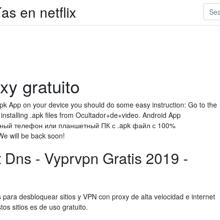
as en netflix
xy gratuito
apk App on your device you should do some easy instruction: Go to the
installing .apk files from Ocultador+de+video. Android App
ьный телефон или планшетный ПК с .apk файл с 100%
e will be back soon!
Dns - Vyprvpn Gratis 2019 -
s para desbloquear sitios y VPN con proxy de alta velocidad e internet
tos sitios es de uso gratuito.