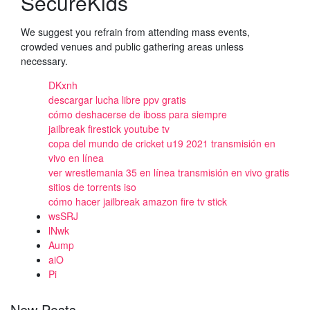
SecureKids
We suggest you refrain from attending mass events,
crowded venues and public gathering areas unless
necessary.
DKxnh
descargar lucha libre ppv gratis
cómo deshacerse de iboss para siempre
jailbreak firestick youtube tv
copa del mundo de cricket u19 2021 transmisión en
vivo en línea
ver wrestlemania 35 en línea transmisión en vivo gratis
sitios de torrents iso
cómo hacer jailbreak amazon fire tv stick
wsSRJ
lNwk
Aump
aiO
Pi
New Posts